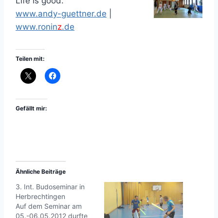
Life is good.
www.andy-guettner.de
|
www.ronin
z
.de
Teilen mit:
Gefällt mir:
Ähnliche Beiträge
3. Int. Budoseminar in
Herbrechtingen
Auf dem Seminar am
05.-06.05.2012 durfte