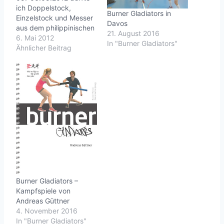
ich Doppelstock,
Burner Gladiators in
Einzelstock und Messer
Davos
aus dem philippinischen
21. August 2016
Kali Sikaran und IKAEF
6. Mai 2012
In "Burner Gladiators"
Programmm
Ähnlicher Beitrag
unterrichten.Neben den
Traininigseinheiten aller
hochgradigen
Referenten gabe es
beim gemeinsamen
Abendessen viel
Gelegenheit zu regen
Gesprächen. Ich habe
ich mich besonders gut
mit Antonio Salveta und
Darryl Murray aus Irland
verstanden.Fotos:…
Burner Gladiators –
Kampfspiele von
Andreas Güttner
4. November 2016
In "Burner Gladiators"