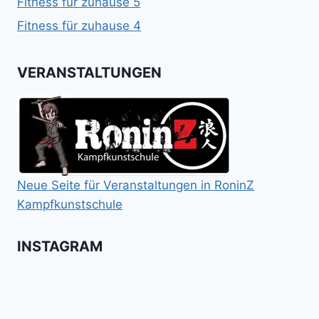
Fitness für zuhause 5
Fitness für zuhause 4
VERANSTALTUNGEN
Neue Seite für Veranstaltungen in RoninZ
Kampfkunstschule
INSTAGRAM
Booster
Shin
No
für
Gi
Retreat
das
Tai
-