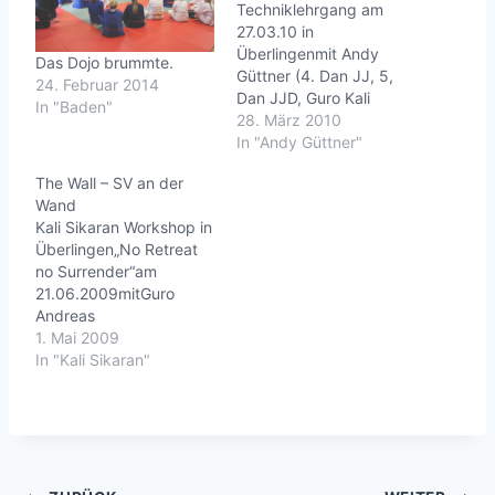
a
Techniklehrgang am
27.03.10 in
d
Überlingenmit Andy
Das Dojo brummte.
e
Güttner (4. Dan JJ, 5,
24. Februar 2014
n
Dan JJD, Guro Kali
In "Baden"
Sikaran)"Go for it" - Mini
28. März 2010
Drills für realistische
In "Andy Güttner"
…
Selbstverteidigung"Mob
The Wall – SV an der
"-Szenarien mit
Wand
mehreren Gegnern und
Kali Sikaran Workshop in
Freunden(2 vs. 1 / 3 vs.
Überlingen„No Retreat
2 / 4 vs. 4 ...)"Ju-Jutsu
no Surrender“am
total" SV Kombinationen
21.06.2009mitGuro
aus Stand, Sitz und
Andreas
Bodenlage Life is…
GüttnerDoppelstock,
1. Mai 2009
Einzelstock und Messer
In "Kali Sikaran"
Pratzentraining und
SelbstverteidigungInfos
bei Andy:
KontaktformularAusschr
eibung (PDF)kali-
rv.deLife is good.