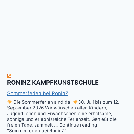
Kalitraining.
ichi
No
Wir
Surrender!
gratulieren
It's
Schneekunst
Stick
allen
Fun
&
herzlich
to
Shield
zum
hit
Sparring
nächsten
the
ist
Level
Ball(s)!
Fun!
im
Kali
RONINZ KAMPFKUNSTSCHULE
Kuntao!
Sommerferien bei RoninZ
Die Sommerferien sind da!
30. Juli bis zum 12.
September 2026 Wir wünschen allen Kindern,
Jugendlichen und Erwachsenen eine erholsame,
sonnige und erlebnisreiche Ferienzeit. Genießt die
freien Tage, sammelt … Continue reading
"Sommerferien bei RoninZ"