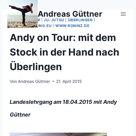
Zum
Inhalt
Andreas Güttner
springen
ANDY ON TOUR
|
JU-JUTSU
|
ÜBERLINGEN
|
WAFFENTRAINING.EU
|
WWW.RONINZ.DE
Andy on Tour: mit dem
Stock in der Hand nach
Überlingen
Von
Andreas Güttner
21. April 2015
Landeslehrgang am 18.04.2015 mit Andy
Güttner