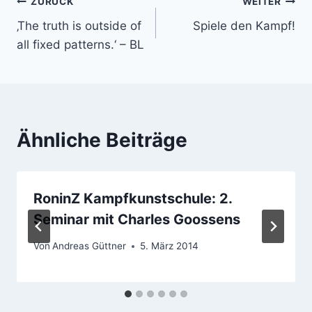
Beitragsnavigation
ZURÜCK
WEITER
‚The truth is outside of
Spiele den Kampf!
all fixed patterns.‘ – BL
Ähnliche Beiträge
RoninZ Kampfkunstschule: 2.
Seminar mit Charles Goossens
Von
Andreas Güttner
5. März 2014