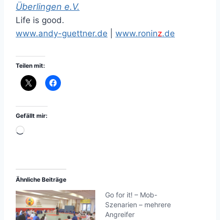
Überlingen e.V.
Life is good.
www.andy-guettner.de
|
www.ronin
z
.de
Teilen mit:
Gefällt mir:
W
i
r
d
Ähnliche Beiträge
g
Go for it! – Mob-
e
Szenarien – mehrere
l
Angreifer