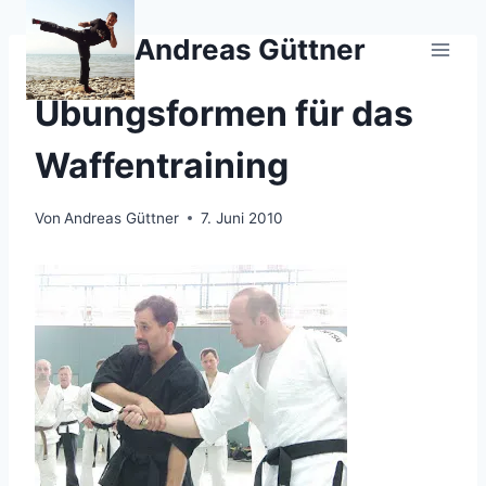
Zum
Inhalt
Andreas Güttner
springen
JU-JUTSU
Übungsformen für das
Waffentraining
Von
Andreas Güttner
7. Juni 2010