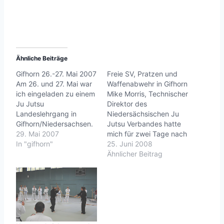
Ähnliche Beiträge
Gifhorn 26.-27. Mai 2007
Freie SV, Pratzen und
Am 26. und 27. Mai war
Waffenabwehr in Gifhorn
ich eingeladen zu einem
Mike Morris, Technischer
Ju Jutsu
Direktor des
Landeslehrgang in
Niedersächsischen Ju
Gifhorn/Niedersachsen.
Jutsu Verbandes hatte
Also rein ins Flugzeug
29. Mai 2007
mich für zwei Tage nach
und ab die Post.Auf dem
In "gifhorn"
Gifhorn eingeladen.Auf
25. Juni 2008
Lehrgang gings
dem Plan standen die
Ähnlicher Beitrag
natürlich wieder zur
Themenfreie
Sache:Abwehr gegen
SelbstverteidigungPratz
mehrere
entrainingund
Angreifer,Pratzentrainin
Waffenabwehr.Dazu
g und
noch eine gehörige Prise
Stockabwehrstanden
Spaß und Schweiß, und
auf dem
das ganze war eine