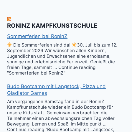
Level
Ball(s)!
Fun!
im
Kali
RONINZ KAMPFKUNSTSCHULE
Kuntao!
Sommerferien bei RoninZ
Die Sommerferien sind da!
30. Juli bis zum 12.
September 2026 Wir wünschen allen Kindern,
Jugendlichen und Erwachsenen eine erholsame,
sonnige und erlebnisreiche Ferienzeit. Genießt die
freien Tage, sammelt … Continue reading
"Sommerferien bei RoninZ"
Budo Bootcamp mit Langstock, Pizza und
Gladiator Games
Am vergangenen Samstag fand in der RoninZ
Kampfkunstschule wieder ein Budo Bootcamp für
unsere Kids statt. Gemeinsam verbrachten die
Teilnehmer einen abwechslungsreichen Tag voller
Bewegung, Lernen und Spaß. Im Mittelpunkt …
Continue reading "Budo Bootcamp mit Langstock,