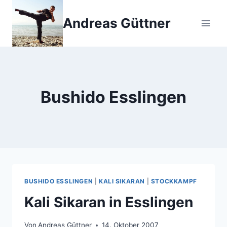
Zum
Inhalt
Andreas Güttner
springen
Bushido Esslingen
BUSHIDO ESSLINGEN
|
KALI SIKARAN
|
STOCKKAMPF
Kali Sikaran in Esslingen
Von
Andreas Güttner
14. Oktober 2007