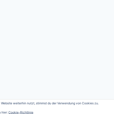
Website weiterhin nutzt, stimmst du der Verwendung von Cookies zu.
026 Andreas Güttner - WordPress Theme von
Kadenc
 hier:
Cookie-Richtlinie