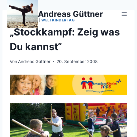
Zum
Inhalt
Andreas Güttner
springen
KALI SIKARAN
|
WELTKINDERTAG
„Stockkampf: Zeig was
Du kannst“
Von
Andreas Güttner
20. September 2008