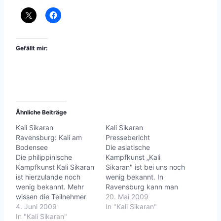
Gefällt mir:
Ähnliche Beiträge
Kali Sikaran
Kali Sikaran
Ravensburg: Kali am
Pressebericht
Bodensee
Die asiatische
Die philippinische
Kampfkunst „Kali
Kampfkunst Kali Sikaran
Sikaran" ist bei uns noch
ist hierzulande noch
wenig bekannt. In
wenig bekannt. Mehr
Ravensburg kann man
wissen die Teilnehmer
sie erlernen.Die
20. Mai 2009
des Judo-Sportverein
4. Juni 2009
Kampfkunst „Kali
In "Kali Sikaran"
Überlingen e.V.. Jeden
In "Kali Sikaran"
Sikaran" ist