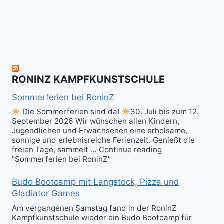
herzlich
to
Shield
zum
hit
Sparring
nächsten
the
ist
Level
Ball(s)!
Fun!
im
Kali
RONINZ KAMPFKUNSTSCHULE
Kuntao!
Sommerferien bei RoninZ
Die Sommerferien sind da!
30. Juli bis zum 12.
September 2026 Wir wünschen allen Kindern,
Jugendlichen und Erwachsenen eine erholsame,
sonnige und erlebnisreiche Ferienzeit. Genießt die
freien Tage, sammelt … Continue reading
"Sommerferien bei RoninZ"
Budo Bootcamp mit Langstock, Pizza und
Gladiator Games
Am vergangenen Samstag fand in der RoninZ
Kampfkunstschule wieder ein Budo Bootcamp für