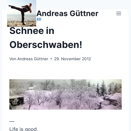
Zum
Inhalt
Andreas Güttner
springen
UNCATEGORIZED
Schnee in
Oberschwaben!
Von
Andreas Güttner
29. November 2012
—
Life is good.