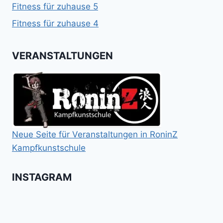
Fitness für zuhause 5
Fitness für zuhause 4
VERANSTALTUNGEN
Neue Seite für Veranstaltungen in RoninZ
Kampfkunstschule
INSTAGRAM
Booster
Shin
No
für
Gi
Retreat
das
Tai
-