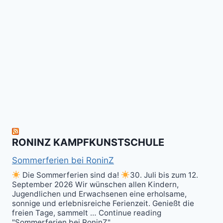
Kalitraining.
ichi
No
Wir
Surrender!
gratulieren
It's
Schneekunst
Stick
allen
Fun
&
herzlich
to
Shield
zum
hit
Sparring
nächsten
the
ist
Level
Ball(s)!
Fun!
im
Kali
RONINZ KAMPFKUNSTSCHULE
Kuntao!
Sommerferien bei RoninZ
Die Sommerferien sind da!
30. Juli bis zum 12.
September 2026 Wir wünschen allen Kindern,
Jugendlichen und Erwachsenen eine erholsame,
sonnige und erlebnisreiche Ferienzeit. Genießt die
freien Tage, sammelt … Continue reading
"Sommerferien bei RoninZ"