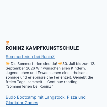
allen
Fun
&
herzlich
to
Shield
zum
hit
Sparring
nächsten
the
ist
Level
Ball(s)!
Fun!
im
Kali
RONINZ KAMPFKUNSTSCHULE
Kuntao!
Sommerferien bei RoninZ
Die Sommerferien sind da!
30. Juli bis zum 12.
September 2026 Wir wünschen allen Kindern,
Jugendlichen und Erwachsenen eine erholsame,
sonnige und erlebnisreiche Ferienzeit. Genießt die
freien Tage, sammelt … Continue reading
"Sommerferien bei RoninZ"
Budo Bootcamp mit Langstock, Pizza und
Gladiator Games