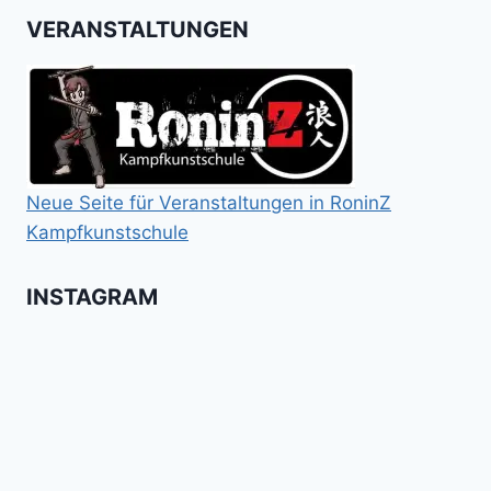
VERANSTALTUNGEN
Neue Seite für Veranstaltungen in RoninZ
Kampfkunstschule
INSTAGRAM
Booster
Shin
No
für
Gi
Retreat
das
Tai
-
Kalitraining.
ichi
No
Wir
Surrender!
gratulieren
It's
Schneekunst
Stick