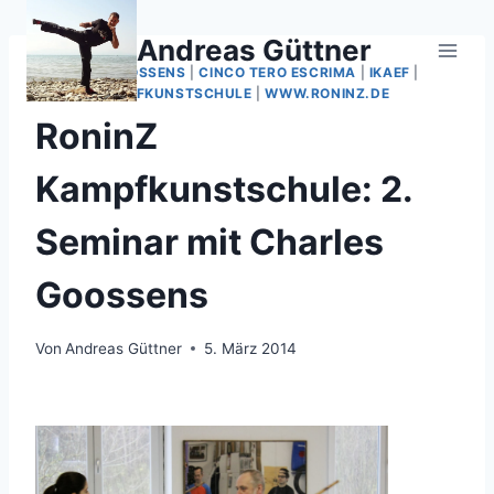
Zum
Inhalt
Andreas Güttner
springen
CHARLES GOOSSENS
|
CINCO TERO ESCRIMA
|
IKAEF
|
RONINZ KAMPFKUNSTSCHULE
|
WWW.RONINZ.DE
RoninZ
Kampfkunstschule: 2.
Seminar mit Charles
Goossens
Von
Andreas Güttner
5. März 2014