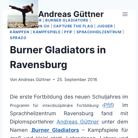
Zum
Inhalt
Andreas Güttner
springen
ANDY GÜTTNER
|
BURNER GLADIATORS
|
BURNERMOTION.CH
|
CAPTURE THE FLAG
|
JUGGER
|
KÄMPFEN
|
KAMPFSPIELE
|
PFIF
|
SPRACHHEILZENTRUM
|
SPRAZO
Burner Gladiators in
Ravensburg
Von
Andreas Güttner
25. September 2016
Die erste Fortbildung des neuen Schuljahres im
Pfif
) im
Programm für interdisziplinäre Fortbildung (
Sprachheilzentrum Ravensburg fand mit
Diplomsportlehrer
Andreas Güttner
unter dem
Namen ‚
Burner Gladiators
– Kampfspiele für