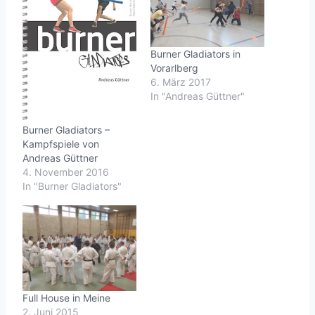
a
d
e
Burner Gladiators in
n
Vorarlberg
6. März 2017
In "Andreas Güttner"
…
Burner Gladiators –
Kampfspiele von
Andreas Güttner
4. November 2016
In "Burner Gladiators"
Full House in Meine
2. Juni 2015