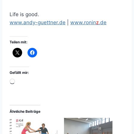
Life is good.
www.andy-guettner.de
|
www.ronin
z
.de
Teilen mit:
Gefällt mir:
W
i
r
d
Ähnliche Beiträge
g
e
l