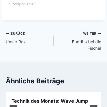
In "Andy on Tour"
Beitragsnavigation
ZURÜCK
WEITER
Unser Rex
Buddha bei die
Fische!
Ähnliche Beiträge
Technik des Monats: Wave Jump