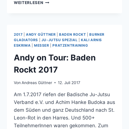
EVERYTHING
WEITERLESEN
THAT
GOES
UP,
MUST
COME
2017
|
ANDY GÜTTNER
|
BADEN ROCKT
|
BURNER
DOWN
GLADIATORS
|
JU-JUTSU SPEZIAL
|
KALI ARNIS
ESKRIMA
|
MESSER
|
PRATZENTRAINING
Andy on Tour: Baden
Rockt 2017
Von
Andreas Güttner
12. Juli 2017
Am 1.7.2017 riefen der Badische Ju-Jutsu
Verband e.V. und Achim Hanke Budoka aus
dem Süden und ganz Deutschland nach St.
Leon-Rot in den Harres. Und 500+
TeilnehmerInnen waren gekommen. Zum