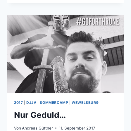
HALLOWEEN
2017
|
DJJV
|
SOMMERCAMP
|
WEWELSBURG
Nur Geduld…
Von
Andreas Güttner
11. September 2017