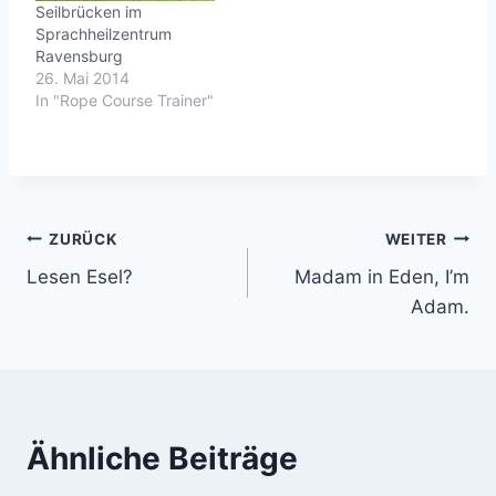
Seilbrücken im
auf dem
Sprachheilzentrum
Programm.Vielen Dank
Ravensburg
für die Einladung und
26. Mai 2014
das gelungene
In "Rope Course Trainer"
Wochenende.Life is
good.
Beitragsnavigation
ZURÜCK
WEITER
Lesen Esel?
Madam in Eden, I’m
Adam.
Ähnliche Beiträge