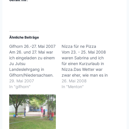
Ähnliche Beiträge
Gifhorn 26.-27. Mai 2007
Nizza für ne Pizza
Am 26. und 27. Mai war
Vom 23. - 25. Mai 2008
ich eingeladen zu einem
waren Sabrina und ich
Ju Jutsu
für einen Kurzurlaub in
Landeslehrgang in
Nizza.Das Wetter war
Gifhorn/Niedersachsen.
zwar eher, wie man es in
Also rein ins Flugzeug
29. Mai 2007
Deutschland erwarten
26. Mai 2008
und ab die Post.Auf dem
In "gifhorn"
würde, aber doch reizte
In "Menton"
Lehrgang gings
das Mittelmeer mit
natürlich wieder zur
kulinarischen Genüssen.
Sache:Abwehr gegen
Crèpes, Bruscetta,
mehrere
Pasta, Eis und Pizza,
Angreifer,Pratzentrainin
kombiniert mit feinem
g und
Wein und Café au lait.
Stockabwehrstanden
:-)... und…