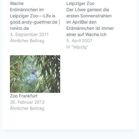
Wache
Leipziger Zoo
Erdmännchen im
Der Löwe geniest die
Leipziger Zoo---Life is
ersten Sonnenstrahlen
good.andy-guettner.de |
im AprilBei den
roninz.de
Erdmännchen ist immer
4. September 2011
einer auf Wache.Ich
Ähnlicher Beitrag
glaub, mich laust der
5. April 2007
AffeOb groß oder Klein,
In "leipzig"
jedes Tier zeigt sich von
seiner besten
Seite.Reptilien Auge in
AugeElefant und
GriaffeSchimpanse und
OrangutanBeeindrucken
der Bizeps eines
Zoo Frankfurt
BonoboDer Chef wacht
26. Februar 2012
über die AffenbandeLife
Ähnlicher Beitrag
is good.