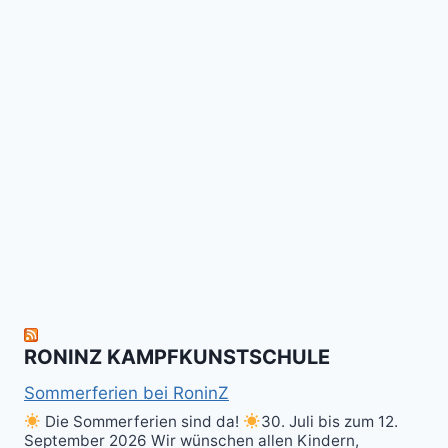
Booster
Shin
No
für
Gi
Retreat
das
Tai
-
Kalitraining.
ichi
No
Wir
Surrender!
gratulieren
It's
Schneekunst
Stick
allen
Fun
&
herzlich
to
Shield
zum
hit
Sparring
nächsten
the
ist
Level
Ball(s)!
Fun!
im
Kali
RONINZ KAMPFKUNSTSCHULE
Kuntao!
Sommerferien bei RoninZ
Die Sommerferien sind da!
30. Juli bis zum 12.
September 2026 Wir wünschen allen Kindern,