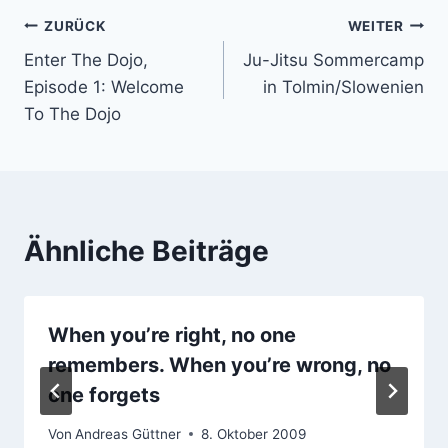
Beitragsnavigation
ZURÜCK
WEITER
Enter The Dojo,
Ju-Jitsu Sommercamp
Episode 1: Welcome
in Tolmin/Slowenien
To The Dojo
Ähnliche Beiträge
When you’re right, no one
remembers. When you’re wrong, no
one forgets
Von
Andreas Güttner
8. Oktober 2009