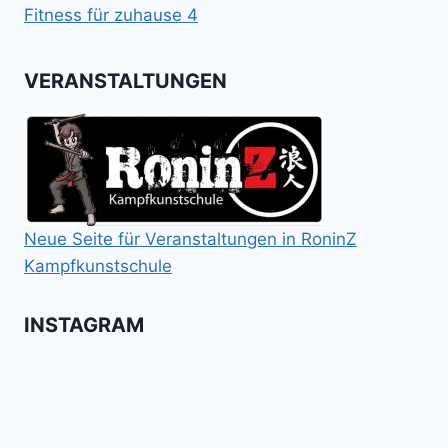
Fitness für zuhause 4
VERANSTALTUNGEN
Neue Seite für Veranstaltungen in RoninZ
Kampfkunstschule
INSTAGRAM
Booster
Shin
No
für
Gi
Retreat
das
Tai
-
Kalitraining.
ichi
No