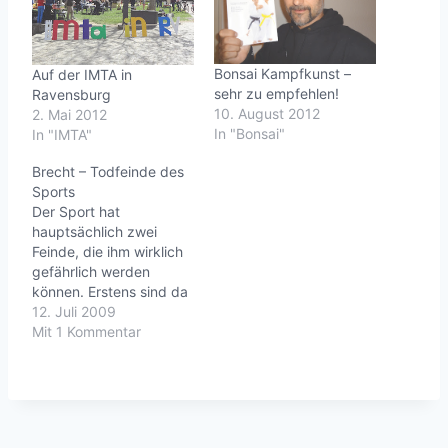
Bonsai Kampfkunst –
Auf der IMTA in
sehr zu empfehlen!
Ravensburg
10. August 2012
2. Mai 2012
In "Bonsai"
In "IMTA"
Brecht – Todfeinde des
Sports
Der Sport hat
hauptsächlich zwei
Feinde, die ihm wirklich
gefährlich werden
können. Erstens sind da
die Leute, die aus ihm
12. Juli 2009
mit aller Gewalt eine
Mit 1 Kommentar
hygienische Bewegung
machen wollen.Diese
Sorte von Leuten
arbeitet mit Vorliebe
unter der Devise, Sport