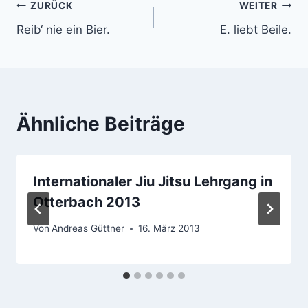
sei gesund, und
Beitragsnavigation
ZURÜCK
WEITER
versucht damit, in den
Reib‘ nie ein Bier.
E. liebt Beile.
Schulen und auch durch
populäre…
Ähnliche Beiträge
Internationaler Jiu Jitsu Lehrgang in
Otterbach 2013
Von
Andreas Güttner
16. März 2013