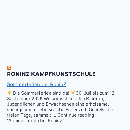
Wir
Surrender!
gratulieren
It's
Schneekunst
Stick
allen
Fun
&
herzlich
to
Shield
zum
hit
Sparring
nächsten
the
ist
Level
Ball(s)!
Fun!
im
Kali
RONINZ KAMPFKUNSTSCHULE
Kuntao!
Sommerferien bei RoninZ
Die Sommerferien sind da!
30. Juli bis zum 12.
September 2026 Wir wünschen allen Kindern,
Jugendlichen und Erwachsenen eine erholsame,
sonnige und erlebnisreiche Ferienzeit. Genießt die
freien Tage, sammelt … Continue reading
"Sommerferien bei RoninZ"