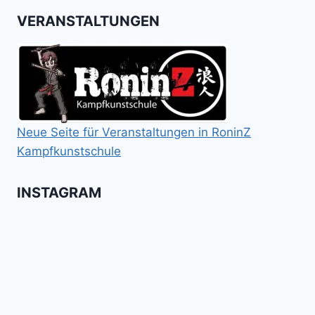
VERANSTALTUNGEN
Neue Seite für Veranstaltungen in RoninZ
Kampfkunstschule
INSTAGRAM
Booster
Shin
No
für
Gi
Retreat
das
Tai
-
Kalitraining.
ichi
No
Wir
Surrender!
gratulieren
It's
Schneekunst
Stick