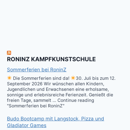
allen
Fun
&
herzlich
to
Shield
zum
hit
Sparring
nächsten
the
ist
Level
Ball(s)!
Fun!
im
Kali
RONINZ KAMPFKUNSTSCHULE
Kuntao!
Sommerferien bei RoninZ
Die Sommerferien sind da!
30. Juli bis zum 12.
September 2026 Wir wünschen allen Kindern,
Jugendlichen und Erwachsenen eine erholsame,
sonnige und erlebnisreiche Ferienzeit. Genießt die
freien Tage, sammelt … Continue reading
"Sommerferien bei RoninZ"
Budo Bootcamp mit Langstock, Pizza und
Gladiator Games