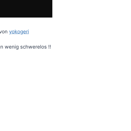
 von
yokogeri
ein wenig schwerelos !!