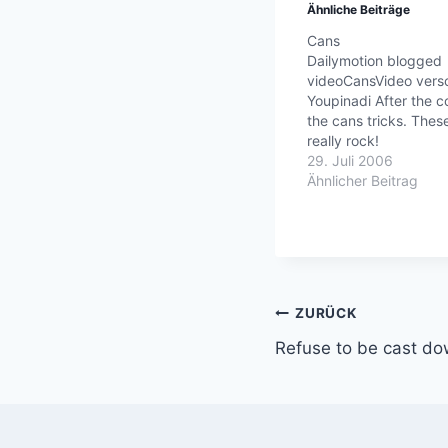
Ähnliche Beiträge
Cans
Dailymotion blogged
videoCansVideo vers
Youpinadi After the co
the cans tricks. Thes
really rock!
29. Juli 2006
Ähnlicher Beitrag
Beitragsnavi
ZURÜCK
Refuse to be cast d