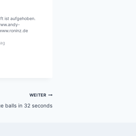
ft ist aufgehoben.
 www.andy-
 www.roninz.de
rag
WEITER
ce balls in 32 seconds