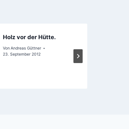
Holz vor der Hütte.
Ju-Jut
24.11.
Von
Andreas Güttner
23. September 2012
Von
Andrea
15. Novemb