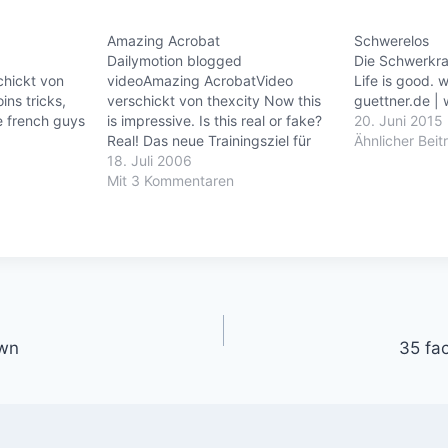
Amazing Acrobat
Schwerelos
Dailymotion blogged
Die Schwerkra
chickt von
videoAmazing AcrobatVideo
Life is good.
ins tricks,
verschickt von thexcity Now this
guettner.de |
e french guys
is impressive. Is this real or fake?
20. Juni 2015
Real! Das neue Trainingsziel für
Ähnlicher Beit
den nächsten Sommer ;-)
18. Juli 2006
Mit 3 Kommentaren
gation
own
35 fa