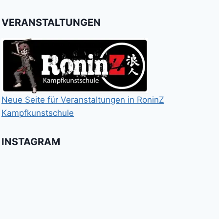
VERANSTALTUNGEN
Neue Seite für Veranstaltungen in RoninZ
Kampfkunstschule
INSTAGRAM
Booster
Shin
No
für
Gi
Retreat
das
Tai
-
Kalitraining.
ichi
No
Wir
Surrender!