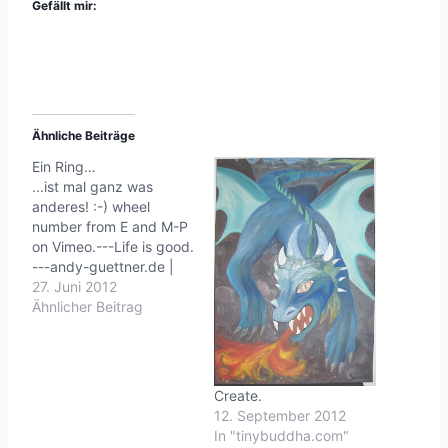
Gefällt mir:
Ähnliche Beiträge
Ein Ring…
...ist mal ganz was
anderes! :-) wheel
number from E and M-P
on Vimeo.---Life is good.
---andy-guettner.de |
roninz.de
27. Juni 2012
Ähnlicher Beitrag
Create.
12. September 2012
In "tinybuddha.com"