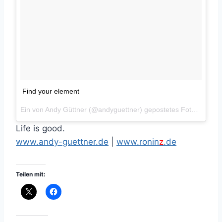
Find your element
Ein von Andy Güttner (@andyguettner) gepostetes Foto am
Jul
Life is good.
www.andy-guettner.de
|
www.ronin
z
.de
Teilen mit: