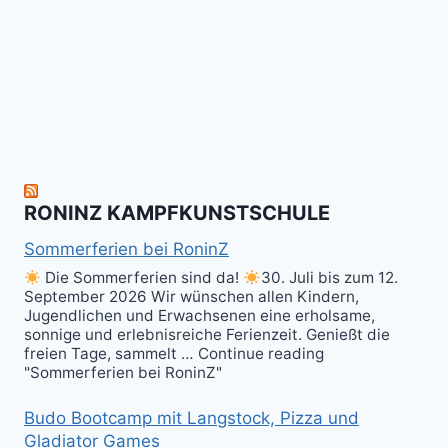
gratulieren
It's
Schneekunst
Stick
allen
Fun
&
herzlich
to
Shield
zum
hit
Sparring
nächsten
the
ist
Level
Ball(s)!
Fun!
im
Kali
RONINZ KAMPFKUNSTSCHULE
Kuntao!
Sommerferien bei RoninZ
Die Sommerferien sind da!
30. Juli bis zum 12.
September 2026 Wir wünschen allen Kindern,
Jugendlichen und Erwachsenen eine erholsame,
sonnige und erlebnisreiche Ferienzeit. Genießt die
freien Tage, sammelt … Continue reading
"Sommerferien bei RoninZ"
Budo Bootcamp mit Langstock, Pizza und
Gladiator Games