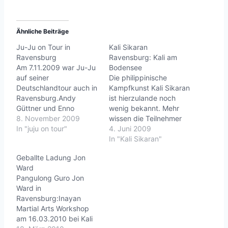
Ähnliche Beiträge
Ju-Ju on Tour in
Kali Sikaran
Ravensburg
Ravensburg: Kali am
Am 7.11.2009 war Ju-Ju
Bodensee
auf seiner
Die philippinische
Deutschlandtour auch in
Kampfkunst Kali Sikaran
Ravensburg.Andy
ist hierzulande noch
Güttner und Enno
wenig bekannt. Mehr
Häberlein haben die
8. November 2009
wissen die Teilnehmer
Kinder aus Ravensburg
In "juju on tour"
des Judo-Sportverein
4. Juni 2009
und Friedrichshafen
Überlingen e.V.. Jeden
In "Kali Sikaran"
über 3 Stunden lang
ersten Mittwoch im
Geballte Ladung Jon
begeistert und am Ende
Monat lässt Gasttrainer
Ward
im Vergleichswettkampf
Guro Andy Güttner hier
Pangulong Guro Jon
gegeneinander antreten
die Stöcke
Ward in
lassen. Ju-Ju hat den
wirbeln...mehr: Kali
Ravensburg:Inayan
Siegern für die tolle
Sikaran Ravensburg:
Martial Arts Workshop
Leistung gratuliert und
Kali am Bodensee kali-
am 16.03.2010 bei Kali
ihnen ihre Preise
rv.deLife is good.