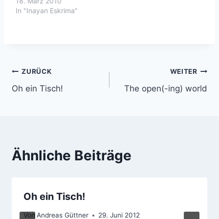
Sikaran Ravensburg.
18. März 2010
überreicht.Zum Schluß
(mehr)Gasttraining am
In "Inayan Eskrima"
haben…
17.03.2010 bei Ju-
Jutsu-Do Ravensburg.
(mehr)Neue Instruktoren
in Ravensburg(mehr)Life
is good.andy-
guettner.de
Beitragsnavigation
ZURÜCK
WEITER
Oh ein Tisch!
The open(-ing) world
Ähnliche Beiträge
Oh ein Tisch!
Von
Andreas Güttner
29. Juni 2012