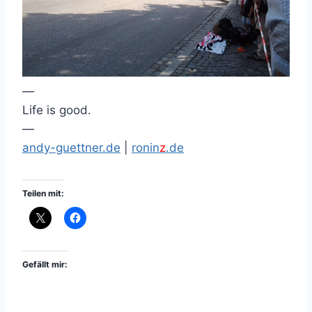
—
Life is good.
—
andy-guettner.de
|
ronin
z
.de
Teilen mit:
Gefällt mir: