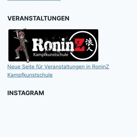
VERANSTALTUNGEN
Neue Seite für Veranstaltungen in RoninZ
Kampfkunstschule
INSTAGRAM
Booster
Shin
No
für
Gi
Retreat
das
Tai
-
Kalitraining.
ichi
No