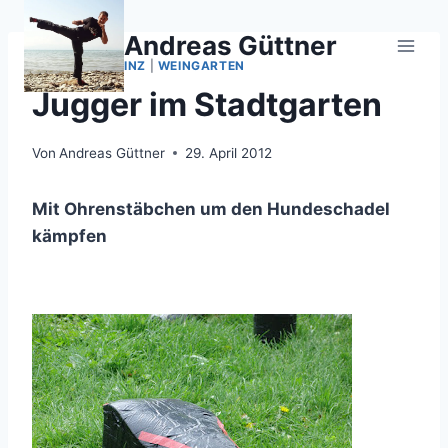
Zum
Inhalt
Andreas Güttner
springen
JUGGER
|
RONINZ
|
WEINGARTEN
Jugger im Stadtgarten
Von
Andreas Güttner
29. April 2012
Mit Ohrenstäbchen um den Hundeschadel
kämpfen