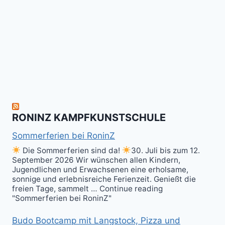
Wir
Surrender!
gratulieren
It's
Schneekunst
Stick
allen
Fun
&
herzlich
to
Shield
zum
hit
Sparring
nächsten
the
ist
Level
Ball(s)!
Fun!
im
Kali
RONINZ KAMPFKUNSTSCHULE
Kuntao!
Sommerferien bei RoninZ
Die Sommerferien sind da!
30. Juli bis zum 12.
September 2026 Wir wünschen allen Kindern,
Jugendlichen und Erwachsenen eine erholsame,
sonnige und erlebnisreiche Ferienzeit. Genießt die
freien Tage, sammelt … Continue reading
"Sommerferien bei RoninZ"
Budo Bootcamp mit Langstock, Pizza und