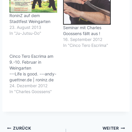
RoninZ auf dem
Stadtfest Weingarten
23. August 2013
Seminar mit Charles
In "Ju-Jutsu-Do"
Goossens fällt aus !
16. September 2012
In "Cinco Tero Escrima"
Cinco Tero Escrima am
9.-10. Februar in
Weingarten
---Life is good. ---andy-
guettner.de | roninz.de
24. Dezember 2012
In "Charles Goossens"
Beitragsnavigation
ZURÜCK
WEITER