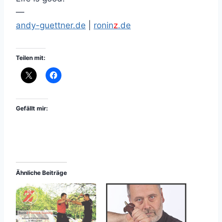
—
andy-guettner.de
|
ronin
z
.de
Teilen mit:
Gefällt mir:
Ähnliche Beiträge