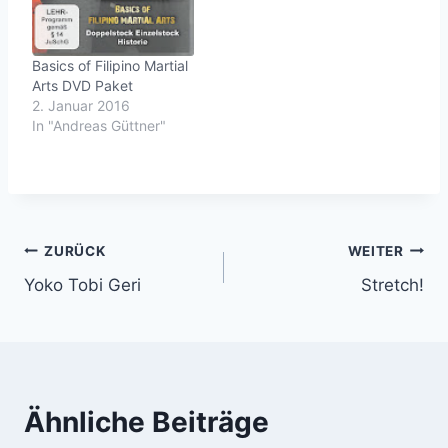
Basics of Filipino Martial
Arts DVD Paket
2. Januar 2016
In "Andreas Güttner"
Beitragsnavigation
ZURÜCK
WEITER
Yoko Tobi Geri
Stretch!
Ähnliche Beiträge