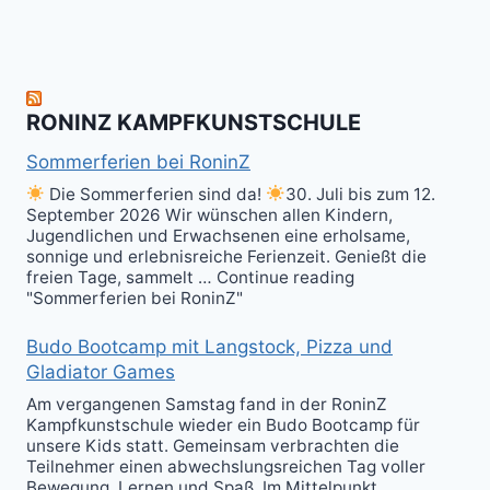
nächsten
the
ist
Level
Ball(s)!
Fun!
im
Kali
RONINZ KAMPFKUNSTSCHULE
Kuntao!
Sommerferien bei RoninZ
Die Sommerferien sind da!
30. Juli bis zum 12.
September 2026 Wir wünschen allen Kindern,
Jugendlichen und Erwachsenen eine erholsame,
sonnige und erlebnisreiche Ferienzeit. Genießt die
freien Tage, sammelt … Continue reading
"Sommerferien bei RoninZ"
Budo Bootcamp mit Langstock, Pizza und
Gladiator Games
Am vergangenen Samstag fand in der RoninZ
Kampfkunstschule wieder ein Budo Bootcamp für
unsere Kids statt. Gemeinsam verbrachten die
Teilnehmer einen abwechslungsreichen Tag voller
Bewegung, Lernen und Spaß. Im Mittelpunkt …