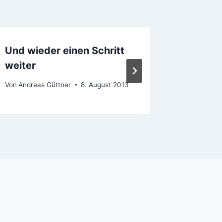
Und wieder einen Schritt
Somme
weiter
Von
Andrea
23. Oktobe
Von
Andreas Güttner
8. August 2013