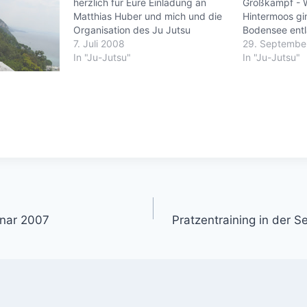
herzlich für Eure Einladung an
Großkampf - 
Matthias Huber und mich und die
Hintermoos gi
Organisation des Ju Jutsu
Bodensee ent
Bundeslehrgangs bei Euch
7. Juli 2008
Schwarzwald 
29. Septembe
bedanken. Es war schön, wie
In "Ju-Jutsu"
vorbei nach S
In "Ju-Jutsu"
unsere „Assistentinnen“ und wir bei
veranstaltet
Euch aufgenommen wurden.Das
Stegen Abtl. 
die Resonanz so gut war, hat uns
Techniklehrga
ganz besonders…
Jugend & Seni
Güttner, 4. D
gation
nar 2007
Pratzentraining in der 