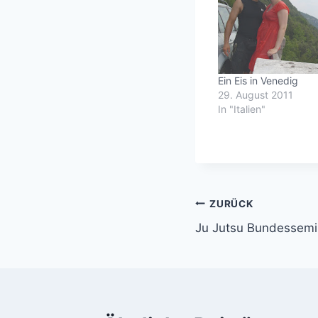
Ein Eis in Venedig
29. August 2011
In "Italien"
Beitragsnavi
ZURÜCK
Ju Jutsu Bundessemi