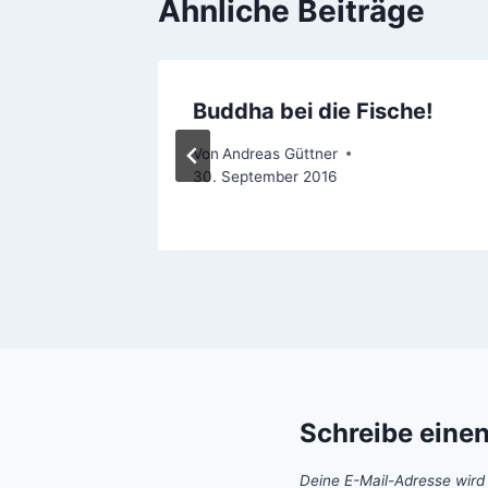
Ähnliche Beiträge
tion
Buddha bei die Fische!
ril 2011
Von
Andreas Güttner
30. September 2016
Schreibe eine
Deine E-Mail-Adresse wird n