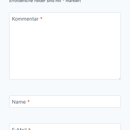
Erforderliche Felder sind mit
*
markiert
Kommentar
*
Name
*
E-Mail
*