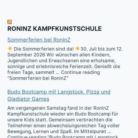
Level
Ball(s)!
Fun!
im
Kali
RONINZ KAMPFKUNSTSCHULE
Kuntao!
Sommerferien bei RoninZ
Die Sommerferien sind da!
30. Juli bis zum 12.
September 2026 Wir wünschen allen Kindern,
Jugendlichen und Erwachsenen eine erholsame,
sonnige und erlebnisreiche Ferienzeit. Genießt die
freien Tage, sammelt … Continue reading
"Sommerferien bei RoninZ"
Budo Bootcamp mit Langstock, Pizza und
Gladiator Games
Am vergangenen Samstag fand in der RoninZ
Kampfkunstschule wieder ein Budo Bootcamp für
unsere Kids statt. Gemeinsam verbrachten die
Teilnehmer einen abwechslungsreichen Tag voller
Bewegung, Lernen und Spaß. Im Mittelpunkt …
Continue reading "Budo Bootcamp mit Langstock,