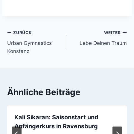
Körpers zum Gerät
Sprung in die Tiefe mit
zeigt.…
AbrollenRückwärtssalto
"Wallflip" für
alleSpeedjumping vom
FeinstenLife is good.
Beitragsnavigation
ZURÜCK
WEITER
Urban Gymnastics
Lebe Deinen Traum
Konstanz
Ähnliche Beiträge
Kali Sikaran: Saisonstart und
Anfängerkurs in Ravensburg