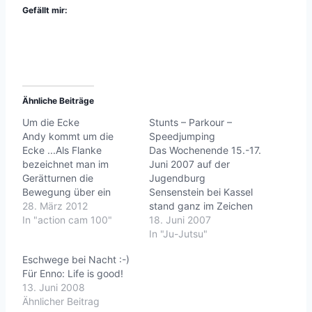
Gefällt mir:
Ähnliche Beiträge
Um die Ecke
Stunts – Parkour –
Andy kommt um die
Speedjumping
Ecke ...Als Flanke
Das Wochenende 15.-17.
bezeichnet man im
Juni 2007 auf der
Gerätturnen die
Jugendburg
Bewegung über ein
Sensenstein bei Kassel
Gerät, bei der eine Seite
28. März 2012
stand ganz im Zeichen
(Flanke) des Körper zum
In "action cam 100"
der Erlebnispädagogik.
18. Juni 2007
Gerät zeigt. Im
Stunttraining mit
In "Ju-Jutsu"
Gegensatz dazu Wende,
Kampfchoreografie,
Eschwege bei Nacht :-)
bei der die Vorderseite
Stürzen und
Für Enno: Life is good!
des Körpers zum Gerät
ActionTreppensturzStag
13. Juni 2008
zeigt und Kehre, bei der
edivingMutsprung über
Ähnlicher Beitrag
die Rückseite des
den GrabenParkour: