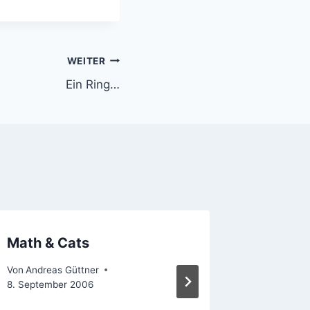
WEITER
Ein Ring…
Math & Cats
The ma
Everyt
Von
Andreas Güttner
8. September 2006
Von
Andrea