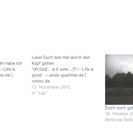
Lasst Euch das mal durch den
lm habe ich
Kopf gehen
-Life is
“oh God… is it over….?!”---Life is
er.de |
good. ---andy-guettner.de |
roninz.de
13. November 2012
In "cup"
Doch noch go
18. Oktober 2
Ähnlicher Beit