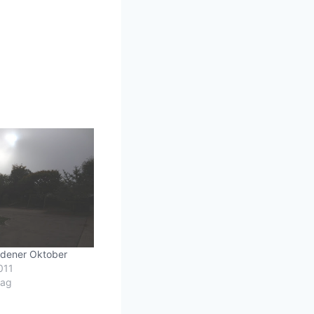
ldener Oktober
011
rag