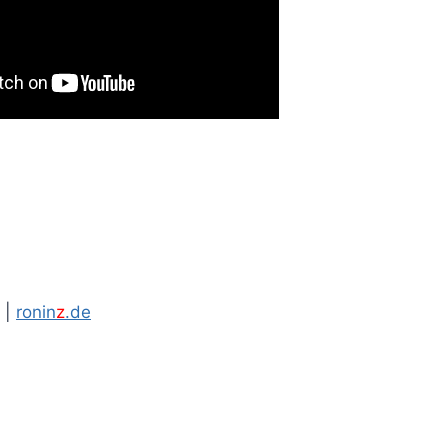
|
ronin
z
.de