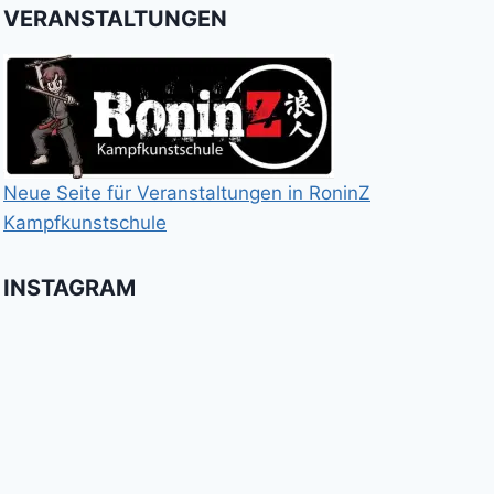
VERANSTALTUNGEN
Neue Seite für Veranstaltungen in RoninZ
Kampfkunstschule
INSTAGRAM
Booster
Shin
No
für
Gi
Retreat
das
Tai
-
Kalitraining.
ichi
No
Wir
Surrender!
It's
Schneekunst
Stick
gratulieren