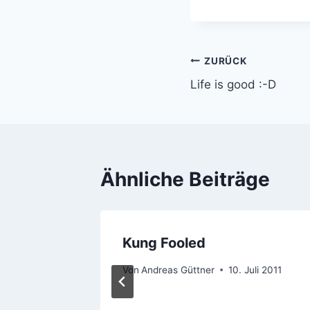
Beitragsnavi
ZURÜCK
Life is good :-D
Ähnliche Beiträge
Kung Fooled
bruar 2016
Von
Andreas Güttner
10. Juli 2011