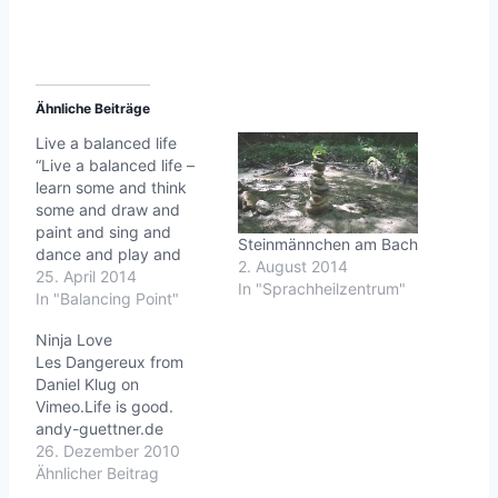
Ähnliche Beiträge
Live a balanced life
“Live a balanced life –
learn some and think
some and draw and
paint and sing and
Steinmännchen am Bach
dance and play and
2. August 2014
work every day some.” –
25. April 2014
In "Sprachheilzentrum"
Robert Fulghum
In "Balancing Point"
{zenhabits.net}
Ninja Love
Balancing Point from
Les Dangereux from
Daniel Kelly Brown on
Daniel Klug on
Vimeo.Vor 10 Jahren
Vimeo.Life is good.
habe ich Balancing Point
andy-guettner.de
entdeckt. Ich habe
26. Dezember 2010
heute auf Vimeo
Ähnlicher Beitrag
gesucht…