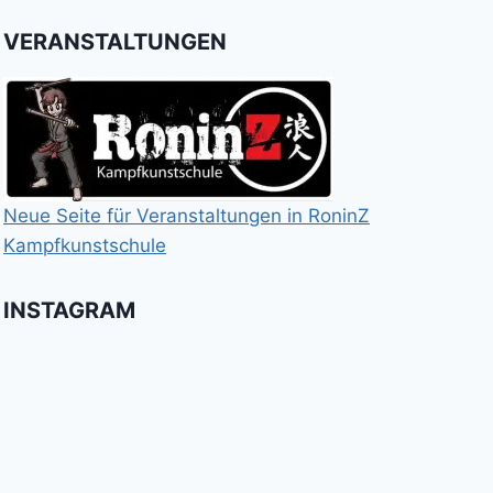
VERANSTALTUNGEN
Neue Seite für Veranstaltungen in RoninZ
Kampfkunstschule
INSTAGRAM
Booster
Shin
No
für
Gi
Retreat
das
Tai
-
Kalitraining.
ichi
No
Wir
Surrender!