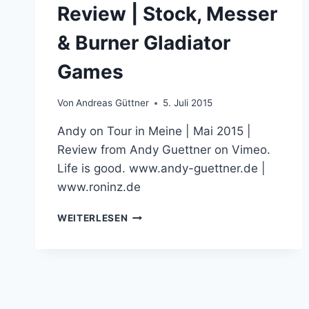
Review | Stock, Messer
& Burner Gladiator
Games
Von
Andreas Güttner
5. Juli 2015
Andy on Tour in Meine | Mai 2015 |
Review from Andy Guettner on Vimeo.
Life is good. www.andy-guettner.de |
www.roninz.de
REVIEW
WEITERLESEN
|
STOCK,
MESSER
&
BURNER
GLADIATOR