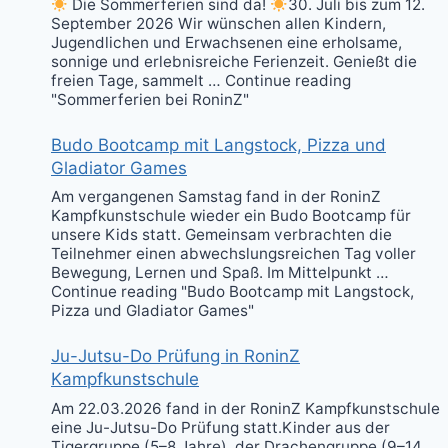
Die Sommerferien sind da!
30. Juli bis zum 12.
September 2026 Wir wünschen allen Kindern,
Jugendlichen und Erwachsenen eine erholsame,
sonnige und erlebnisreiche Ferienzeit. Genießt die
freien Tage, sammelt … Continue reading
"Sommerferien bei RoninZ"
Budo Bootcamp mit Langstock, Pizza und
Gladiator Games
Am vergangenen Samstag fand in der RoninZ
Kampfkunstschule wieder ein Budo Bootcamp für
unsere Kids statt. Gemeinsam verbrachten die
Teilnehmer einen abwechslungsreichen Tag voller
Bewegung, Lernen und Spaß. Im Mittelpunkt …
Continue reading "Budo Bootcamp mit Langstock,
Pizza und Gladiator Games"
Ju-Jutsu-Do Prüfung in RoninZ
Kampfkunstschule
Am 22.03.2026 fand in der RoninZ Kampfkunstschule
eine Ju-Jutsu-Do Prüfung statt.Kinder aus der
Tigergruppe (5–8 Jahre), der Drachengruppe (9–14