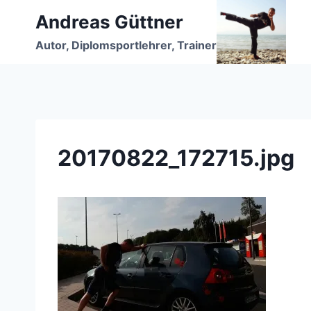
Zum
Andreas Güttner
Inhalt
Autor, Diplomsportlehrer, Trainer
springen
20170822_172715.jpg