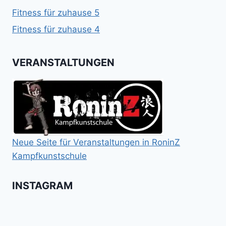
Fitness für zuhause 5
Fitness für zuhause 4
VERANSTALTUNGEN
Neue Seite für Veranstaltungen in RoninZ
Kampfkunstschule
INSTAGRAM
Booster
Shin
No
für
Gi
Retreat