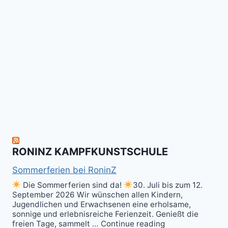
das
Tai
-
Kalitraining.
ichi
No
Wir
Surrender!
gratulieren
It's
Schneekunst
Stick
allen
Fun
&
herzlich
to
Shield
zum
hit
Sparring
nächsten
the
ist
Level
Ball(s)!
Fun!
im
Kali
RONINZ KAMPFKUNSTSCHULE
Kuntao!
Sommerferien bei RoninZ
Die Sommerferien sind da!
30. Juli bis zum 12.
September 2026 Wir wünschen allen Kindern,
Jugendlichen und Erwachsenen eine erholsame,
sonnige und erlebnisreiche Ferienzeit. Genießt die
freien Tage, sammelt … Continue reading