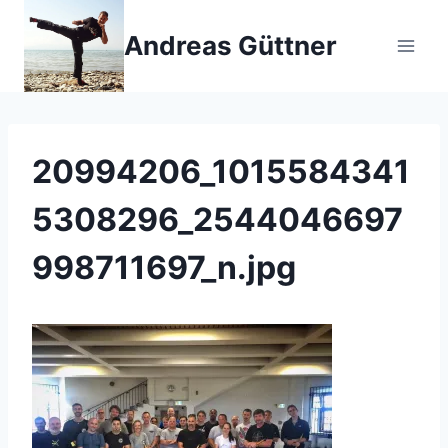
Zum
Inhalt
Andreas Güttner
springen
20994206_1015584341
5308296_2544046697
998711697_n.jpg