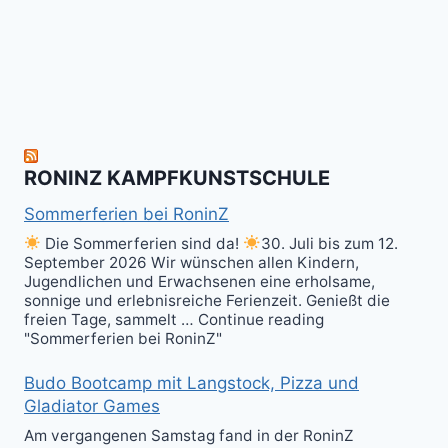
Fun
&
herzlich
to
Shield
zum
hit
Sparring
nächsten
the
ist
Level
Ball(s)!
Fun!
im
Kali
RONINZ KAMPFKUNSTSCHULE
Kuntao!
Sommerferien bei RoninZ
Die Sommerferien sind da!
30. Juli bis zum 12.
September 2026 Wir wünschen allen Kindern,
Jugendlichen und Erwachsenen eine erholsame,
sonnige und erlebnisreiche Ferienzeit. Genießt die
freien Tage, sammelt … Continue reading
"Sommerferien bei RoninZ"
Budo Bootcamp mit Langstock, Pizza und
Gladiator Games
Am vergangenen Samstag fand in der RoninZ