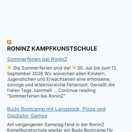
herzlich
to
Shield
zum
hit
Sparring
nächsten
the
ist
Level
Ball(s)!
Fun!
im
Kali
RONINZ KAMPFKUNSTSCHULE
Kuntao!
Sommerferien bei RoninZ
Die Sommerferien sind da!
30. Juli bis zum 12.
September 2026 Wir wünschen allen Kindern,
Jugendlichen und Erwachsenen eine erholsame,
sonnige und erlebnisreiche Ferienzeit. Genießt die
freien Tage, sammelt … Continue reading
"Sommerferien bei RoninZ"
Budo Bootcamp mit Langstock, Pizza und
Gladiator Games
Am vergangenen Samstag fand in der RoninZ
Kampfkunstschule wieder ein Budo Bootcamp für