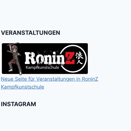
VERANSTALTUNGEN
Neue Seite für Veranstaltungen in RoninZ
Kampfkunstschule
INSTAGRAM
Booster
Shin
No
für
Gi
Retreat
das
Tai
-