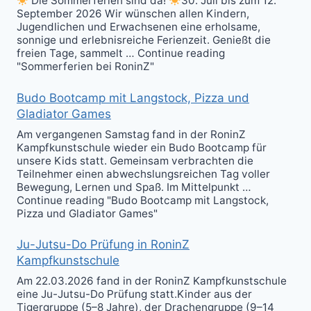
Die Sommerferien sind da!
30. Juli bis zum 12.
September 2026 Wir wünschen allen Kindern,
Jugendlichen und Erwachsenen eine erholsame,
sonnige und erlebnisreiche Ferienzeit. Genießt die
freien Tage, sammelt … Continue reading
"Sommerferien bei RoninZ"
Budo Bootcamp mit Langstock, Pizza und
Gladiator Games
Am vergangenen Samstag fand in der RoninZ
Kampfkunstschule wieder ein Budo Bootcamp für
unsere Kids statt. Gemeinsam verbrachten die
Teilnehmer einen abwechslungsreichen Tag voller
Bewegung, Lernen und Spaß. Im Mittelpunkt …
Continue reading "Budo Bootcamp mit Langstock,
Pizza und Gladiator Games"
Ju-Jutsu-Do Prüfung in RoninZ
Kampfkunstschule
Am 22.03.2026 fand in der RoninZ Kampfkunstschule
eine Ju-Jutsu-Do Prüfung statt.Kinder aus der
Tigergruppe (5–8 Jahre), der Drachengruppe (9–14