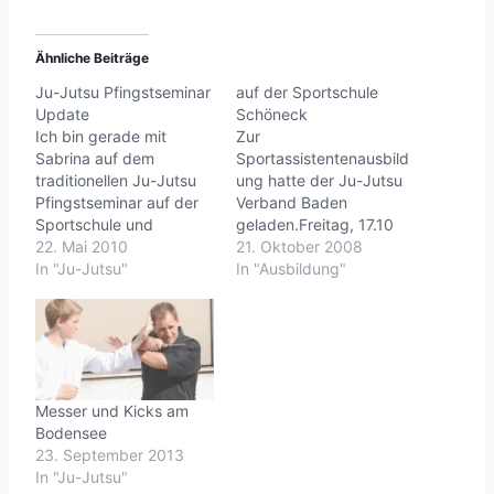
Ähnliche Beiträge
Ju-Jutsu Pfingstseminar
auf der Sportschule
Update
Schöneck
Ich bin gerade mit
Zur
Sabrina auf dem
Sportassistentenausbild
traditionellen Ju-Jutsu
ung hatte der Ju-Jutsu
Pfingstseminar auf der
Verband Baden
Sportschule und
geladen.Freitag, 17.10
Bundesleistungszentrum
22. Mai 2010
bis Sonntag 19.10. war
21. Oktober 2008
Herzogenhorn/Schwarz
In "Ju-Jutsu"
volles Programm
In "Ausbildung"
waldKnapp 60 Ju-
angesagt.Achim
Jutsuka aus ganz
HankeSowohl in Theorie
Deutschland haben sich
als auch in der Praxis.
auch in diesem Jahr
Da zur gleichen Zeit
wieder hier
Fortbildungen und die
zusammengefunden, um
Lehreinweisung liefen,
Messer und Kicks am
gemeinsam zu
war die Sportschule fast
Bodensee
trainieren, zu saunieren,
komplett in der Hand
23. September 2013
sich auszutauschen und
der Ju-Jutsu-
In "Ju-Jutsu"
die gute Luft des
Kas.Präsentation der