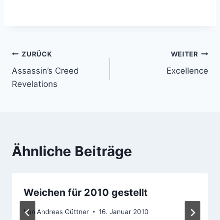
Schwarzwald zu
KleingruppenarbeitAuf
genießen.Meine heutige
dem Plan standen
Trainingseinheit stand
sämtliche Themen,…
unter…
Beitragsnavigation
ZURÜCK
WEITER
Assassin’s Creed
Excellence
Revelations
Ähnliche Beiträge
Weichen für 2010 gestellt
Von
Andreas Güttner
16. Januar 2010