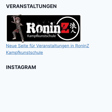
VERANSTALTUNGEN
Neue Seite für Veranstaltungen in RoninZ
Kampfkunstschule
INSTAGRAM
Booster
Shin
No
für
Gi
Retreat
das
Tai
-
Kalitraining.
ichi
No
Wir
Surrender!
gratulieren
It's
Schneekunst
Stick