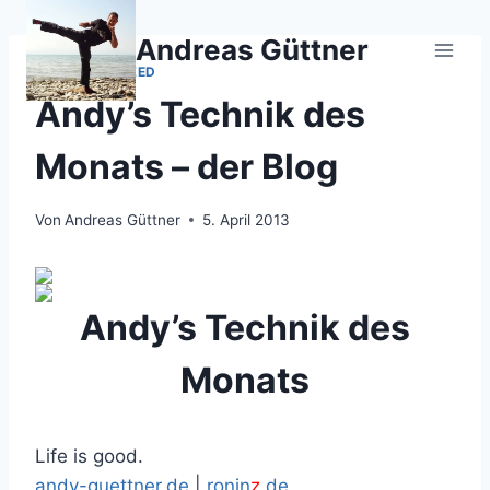
Zum
Inhalt
Andreas Güttner
springen
UNCATEGORIZED
Andy’s Technik des
Monats – der Blog
Von
Andreas Güttner
5. April 2013
Andy’s Technik des
Monats
Life is good.
andy-guettner.de
|
ronin
z
.de