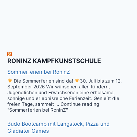
allen
Fun
&
herzlich
to
Shield
zum
hit
Sparring
nächsten
the
ist
Level
Ball(s)!
Fun!
im
Kali
RONINZ KAMPFKUNSTSCHULE
Kuntao!
Sommerferien bei RoninZ
Die Sommerferien sind da!
30. Juli bis zum 12.
September 2026 Wir wünschen allen Kindern,
Jugendlichen und Erwachsenen eine erholsame,
sonnige und erlebnisreiche Ferienzeit. Genießt die
freien Tage, sammelt … Continue reading
"Sommerferien bei RoninZ"
Budo Bootcamp mit Langstock, Pizza und
Gladiator Games