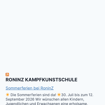
für
Gi
Retreat
das
Tai
-
Kalitraining.
ichi
No
Wir
Surrender!
gratulieren
It's
Schneekunst
Stick
allen
Fun
&
herzlich
to
Shield
zum
hit
Sparring
nächsten
the
ist
Level
Ball(s)!
Fun!
im
Kali
RONINZ KAMPFKUNSTSCHULE
Kuntao!
Sommerferien bei RoninZ
Die Sommerferien sind da!
30. Juli bis zum 12.
September 2026 Wir wünschen allen Kindern,
Jugendlichen und Erwachsenen eine erholsame,