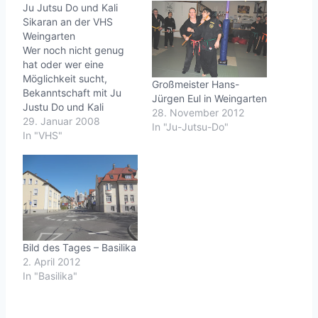
Ju Jutsu Do und Kali
Sikaran an der VHS
Weingarten
Wer noch nicht genug
hat oder wer eine
Möglichkeit sucht,
Großmeister Hans-
Bekanntschaft mit Ju
Jürgen Eul in Weingarten
Justu Do und Kali
28. November 2012
Sikaran (oder auch
29. Januar 2008
In "Ju-Jutsu-Do"
Eskrima) zu machen, hat
In "VHS"
bei der Volkshochschule
Weingarten ab Februar
die Gelegenheit.Hier
eine Beschreibung der
Kursangebotes Ju Jutsu
Do und Kali Sikaran.Life
is good.
Bild des Tages – Basilika
2. April 2012
In "Basilika"