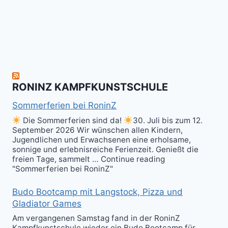
herzlich
to
Shield
zum
hit
Sparring
nächsten
the
ist
Level
Ball(s)!
Fun!
im
Kali
RONINZ KAMPFKUNSTSCHULE
Kuntao!
Sommerferien bei RoninZ
Die Sommerferien sind da!
30. Juli bis zum 12.
September 2026 Wir wünschen allen Kindern,
Jugendlichen und Erwachsenen eine erholsame,
sonnige und erlebnisreiche Ferienzeit. Genießt die
freien Tage, sammelt … Continue reading
"Sommerferien bei RoninZ"
Budo Bootcamp mit Langstock, Pizza und
Gladiator Games
Am vergangenen Samstag fand in der RoninZ
Kampfkunstschule wieder ein Budo Bootcamp für