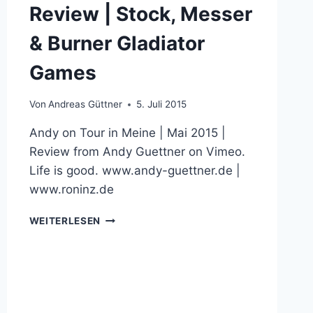
Review | Stock, Messer
& Burner Gladiator
Games
Von
Andreas Güttner
5. Juli 2015
Andy on Tour in Meine | Mai 2015 |
Review from Andy Guettner on Vimeo.
Life is good. www.andy-guettner.de |
www.roninz.de
REVIEW
WEITERLESEN
|
STOCK,
MESSER
&
BURNER
GLADIATOR