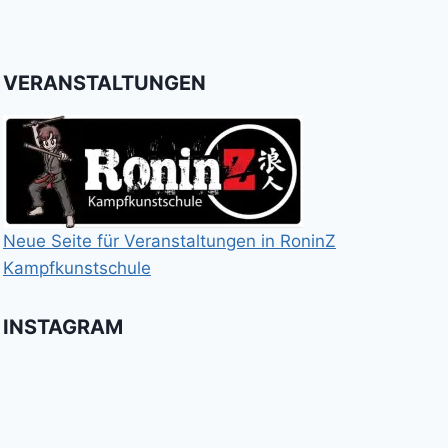
VERANSTALTUNGEN
Neue Seite für Veranstaltungen in RoninZ
Kampfkunstschule
INSTAGRAM
Booster
Shin
No
für
Gi
Retreat
das
Tai
-
Kalitraining.
ichi
No