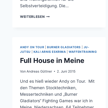
Selbstverteidigung. Die…
WAFFENTRAINING
WEITERLESEN
DVD
PAKET
ANDY ON TOUR
|
BURNER GLADIATORS
|
JU-
JUTSU
|
KALI ARNIS ESKRIMA
|
WAFFENTRAINING
Full House in Meine
Von
Andreas Güttner
2. Juni 2015
Und es hieß wieder Andy on Tour. Mit
den Themen Stocktechniken,
Messertechniken und „Burner
Gladiators“ Fighting Games war ich in
Meine, Niedersachsen. 64 Teilnehmer,