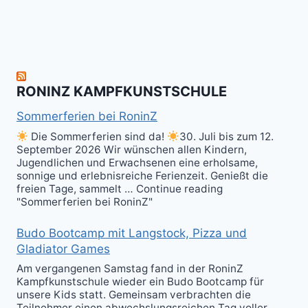
zum
hit
Sparring
nächsten
the
ist
Level
Ball(s)!
Fun!
im
Kali
RONINZ KAMPFKUNSTSCHULE
Kuntao!
Sommerferien bei RoninZ
Die Sommerferien sind da!
30. Juli bis zum 12.
September 2026 Wir wünschen allen Kindern,
Jugendlichen und Erwachsenen eine erholsame,
sonnige und erlebnisreiche Ferienzeit. Genießt die
freien Tage, sammelt … Continue reading
"Sommerferien bei RoninZ"
Budo Bootcamp mit Langstock, Pizza und
Gladiator Games
Am vergangenen Samstag fand in der RoninZ
Kampfkunstschule wieder ein Budo Bootcamp für
unsere Kids statt. Gemeinsam verbrachten die
Teilnehmer einen abwechslungsreichen Tag voller