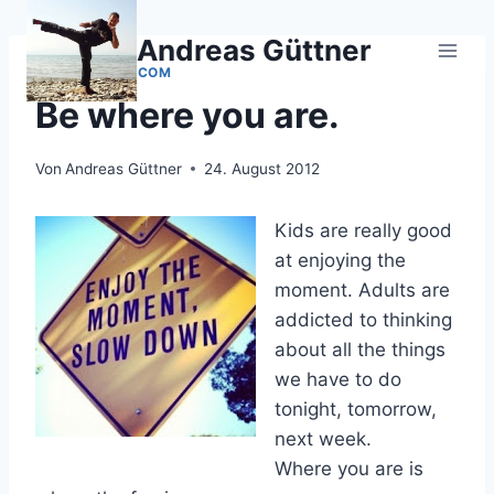
Zum
Inhalt
Andreas Güttner
springen
TINYBUDDHA.COM
Be where you are.
Von
Andreas Güttner
24. August 2012
Kids are really good
at enjoying the
moment. Adults are
addicted to thinking
about all the things
we have to do
tonight, tomorrow,
next week.
Where you are is