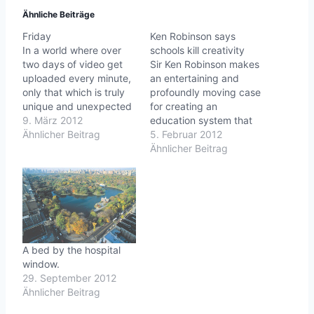
Ähnliche Beiträge
Friday
Ken Robinson says
In a world where over
schools kill creativity
two days of video get
Sir Ken Robinson makes
uploaded every minute,
an entertaining and
only that which is truly
profoundly moving case
unique and unexpected
for creating an
can stand out in the way
9. März 2012
education system that
that [viral videos] have.”
Ähnlicher Beitrag
nurtures (rather than
5. Februar 2012
(Kevin Allocca) One of
undermines)
Ähnlicher Beitrag
the viral videos on
creativity.Sir Ken
youtube: ---Life is good.
Robinson: Bring on the
---andy-guettner.de |
learning revolution! In
roninz.de
this poignant, funny
follow-up to his fabled
2006 talk, Sir Ken
Robinson makes the
A bed by the hospital
case for a radical shift
window.
from standardized…
29. September 2012
Ähnlicher Beitrag