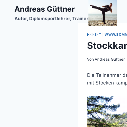
Zum
Andreas Güttner
Inhalt
Autor, Diplomsportlehrer, Trainer
springen
H-I-S-T
|
WWW.SOMM
Stockka
Von
Andreas Güttner
Die Teilnehmer 
mit Stöcken kämp