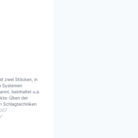
it zwei Stöcken, in
en Systemen
annt, beinhaltet u.a.
kte:·Üben der
n Schlagtechniken
erholungszahl.·Üben
2007
 links·Verbesserung
n"
ion·Verhinderung von
elastungenmehr im
V BlogLife is good.