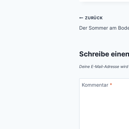
Beitragsnavi
ZURÜCK
Der Sommer am Bod
Schreibe eine
Deine E-Mail-Adresse wird n
Kommentar
*