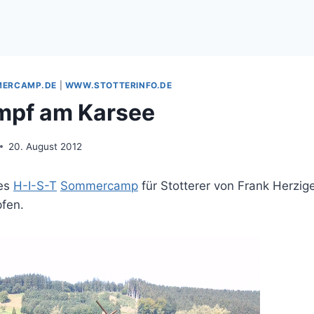
ERCAMP.DE
|
WWW.STOTTERINFO.DE
mpf am Karsee
20. August 2012
des
H-I-S-T
Sommercamp
für Stotterer von Frank Herzig
fen.