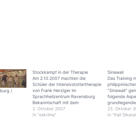
Stockkampf in der Therapie
Sinawali
Am 2.10.2007 machten die
Das Training m
Schüler der Intensivstottertherapie
philippinisch
von Frank Herziger im
"Sinawali" gen
burg /
Sprachheilzentrum Ravensburg
folgende Aspe
Bekanntschaft mit dem
grundlegende
philippinischen Stockkampf.Die
2. Oktober 2007
in hoher Wied
23. Oktober 
Doppelstocktechniken "Sinawal"
In "eskrima"
mit rechts und
In "Kali Sikara
aus dem Kali Sikaran sorgten Bei
der Koordinat
den Schülern und auch bei den
einseitigen B
Erzieherinnen und Praktikantinnen
Kali Sikaran R