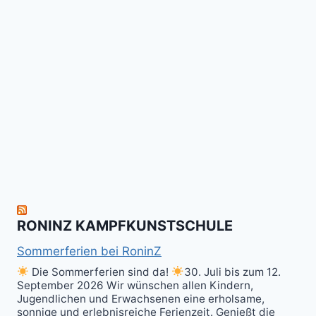
für
Gi
Retreat
das
Tai
-
Kalitraining.
ichi
No
Wir
Surrender!
gratulieren
It's
Schneekunst
Stick
allen
Fun
&
herzlich
to
Shield
zum
hit
Sparring
nächsten
the
ist
Level
Ball(s)!
Fun!
im
Kali
RONINZ KAMPFKUNSTSCHULE
Kuntao!
Sommerferien bei RoninZ
Die Sommerferien sind da!
30. Juli bis zum 12.
September 2026 Wir wünschen allen Kindern,
Jugendlichen und Erwachsenen eine erholsame,
sonnige und erlebnisreiche Ferienzeit. Genießt die