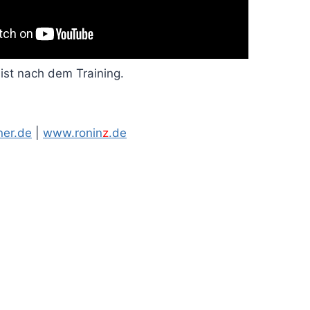
ist nach dem Training.
er.de
|
www.ronin
z
.de