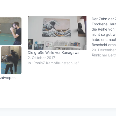
Der Zahn der 
Trockene Haut
die Reihe von 
nicht so gut wi
habe erst nac
Bescheid erhal
pourquoi il est
20. Dezember
Die große Welle vor Kanagawa
agréable. Merc
Ähnlicher Beit
2. Oktober 2017
aventure de M
In "RoninZ Kampfkunstschule"
Güttner (@and
gepostetes Fo
 Antwepen