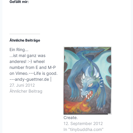
Gefällt mir:
Ähnliche Beiträge
Ein Ring…
...ist mal ganz was
anderes! :-) wheel
number from E and M-P
on Vimeo.---Life is good.
---andy-guettner.de |
roninz.de
27. Juni 2012
Ähnlicher Beitrag
Create.
12. September 2012
In "tinybuddha.com"