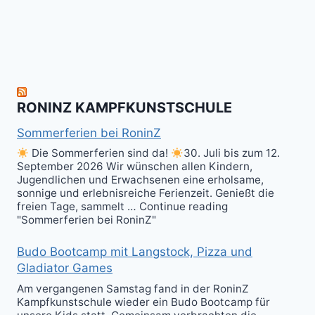
herzlich
to
Shield
zum
hit
Sparring
nächsten
the
ist
Level
Ball(s)!
Fun!
im
Kali
RONINZ KAMPFKUNSTSCHULE
Kuntao!
Sommerferien bei RoninZ
Die Sommerferien sind da!
30. Juli bis zum 12.
September 2026 Wir wünschen allen Kindern,
Jugendlichen und Erwachsenen eine erholsame,
sonnige und erlebnisreiche Ferienzeit. Genießt die
freien Tage, sammelt … Continue reading
"Sommerferien bei RoninZ"
Budo Bootcamp mit Langstock, Pizza und
Gladiator Games
Am vergangenen Samstag fand in der RoninZ
Kampfkunstschule wieder ein Budo Bootcamp für