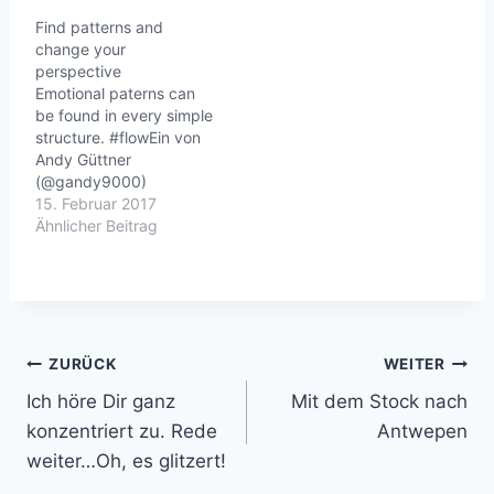
Find patterns and
change your
perspective
Emotional paterns can
be found in every simple
structure. #flowEin von
Andy Güttner
(@gandy9000)
gepostetes Foto am 13.
15. Februar 2017
Dez 2016 um 4:00 Uhr
Ähnlicher Beitrag
Siehe auch bei
TED:Roger_Antonsenmat
h_is_the_hidden_secret_t
o_understanding_the_wo
rldLife is
good.www.andy-
Beitragsnavigation
ZURÜCK
WEITER
guettner.de |
Ich höre Dir ganz
Mit dem Stock nach
www.roninz.de
konzentriert zu. Rede
Antwepen
weiter…Oh, es glitzert!