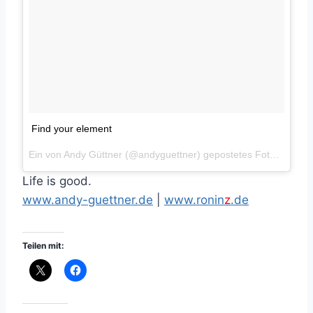
Find your element
Ein von Andy Güttner (@andyguettner) gepostetes Foto am
Jul
Life is good.
www.andy-guettner.de
|
www.ronin
z
.de
Teilen mit: