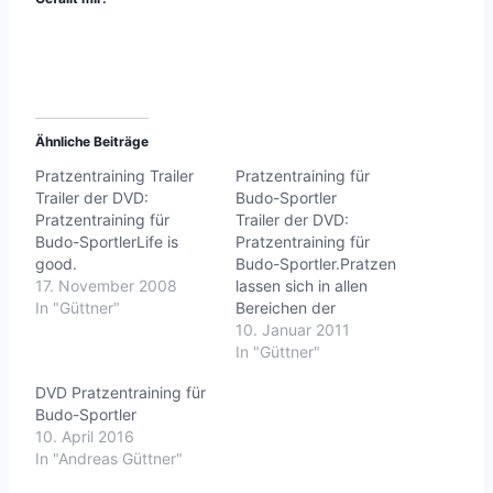
Ähnliche Beiträge
Pratzentraining Trailer
Pratzentraining für
Trailer der DVD:
Budo-Sportler
Pratzentraining für
Trailer der DVD:
Budo-SportlerLife is
Pratzentraining für
good.
Budo-Sportler.Pratzen
17. November 2008
lassen sich in allen
In "Güttner"
Bereichen der
Selbstverteidigung
10. Januar 2011
vielfältig einsetzen.
In "Güttner"
Basispositionen,
DVD Pratzentraining für
Selbstverteidigungskom
Budo-Sportler
binationen und Drills
10. April 2016
werden aus vielen
In "Andreas Güttner"
Perspektiven gezeigt.
Von und mit Andreas