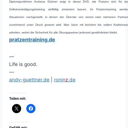
Diplomsportlehrer Andreas Güttner zeigt in dieser DVD, wie Pratzen sich für da
Selbstverteidigungstraining vielfältig einsetzen lassen. Im Pratzentraining werde
Situationen nachgestellt, in denen der Übende von einem oder mehreren Partner
zunehmend unter Druck gesetzt wird. Man kann mit leichtem bis vollem Krafteinsat
arbeiten, wobei die Sicherheit für alle Übungspartner jederzeit gewährleistet bleibt.
pratzentraining.de
—
Life is good.
—
andy-guettner.de
|
ronin
z
.de
Teilen mit:
Gefällt mir: