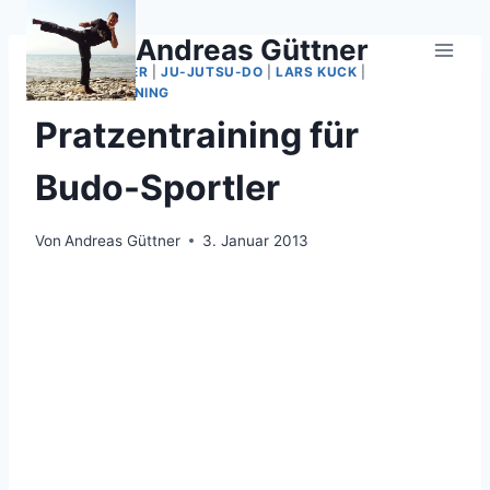
Zum
Inhalt
Andreas Güttner
springen
ANDY GÜTTNER
|
JU-JUTSU-DO
|
LARS KUCK
|
PRATZENTRAINING
Pratzentraining für
Budo-Sportler
Von
Andreas Güttner
3. Januar 2013