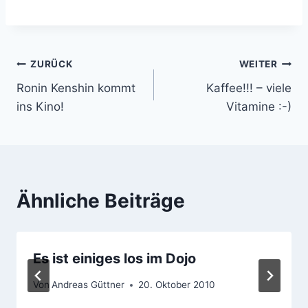
GüttnerKuckfilm 2008-
Life is good. andy-
guettner.de | roninz.de
Beitragsnavigation
ZURÜCK
WEITER
Ronin Kenshin kommt
Kaffee!!! – viele
ins Kino!
Vitamine :-)
Ähnliche Beiträge
Es ist einiges los im Dojo
Von
Andreas Güttner
20. Oktober 2010