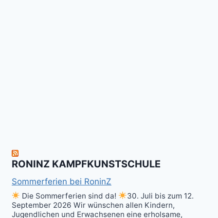
für
Gi
Retreat
das
Tai
-
Kalitraining.
ichi
No
Wir
Surrender!
gratulieren
It's
Schneekunst
Stick
allen
Fun
&
herzlich
to
Shield
zum
hit
Sparring
nächsten
the
ist
Level
Ball(s)!
Fun!
im
Kali
RONINZ KAMPFKUNSTSCHULE
Kuntao!
Sommerferien bei RoninZ
Die Sommerferien sind da!
30. Juli bis zum 12.
September 2026 Wir wünschen allen Kindern,
Jugendlichen und Erwachsenen eine erholsame,