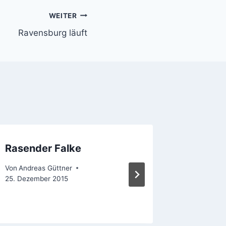
WEITER
Ravensburg läuft
Rasender Falke
Tropfe
Von
Andreas Güttner
Von
Andrea
25. Dezember 2015
15. Dezemb