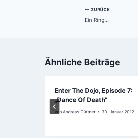
Beitragsnavi
ZURÜCK
Ein Ring…
Ähnliche Beiträge
TOLMIN
Enter The Dojo, Episode 7:
„Dance Of Death“
tober 2011
Von
Andreas Güttner
30. Januar 2012