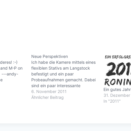
Neue Perspektiven
deres! :-)
Ich habe die Kamere mittels eines
 and M-P on
flexiblen Stativs am Langstock
. ---andy-
befestigt und ein paar
de
Probeaufnahmen gemacht. Dabei
sind ein paar interessante
Ein gutes Jahr
Perspektiven entstanden.--- Life
6. November 2011
31. Dezember
is good.andy-guettner.de |
Ähnlicher Beitrag
In "2011"
roninz.de