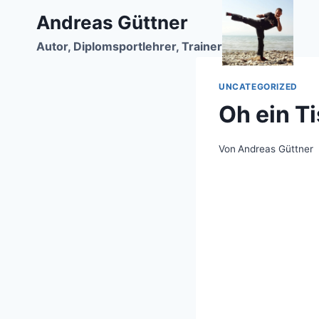
Zum
Andreas Güttner
Inhalt
Autor, Diplomsportlehrer, Trainer
springen
UNCATEGORIZED
Oh ein T
Von
Andreas Güttner