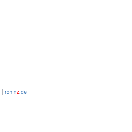
|
ronin
z
.de