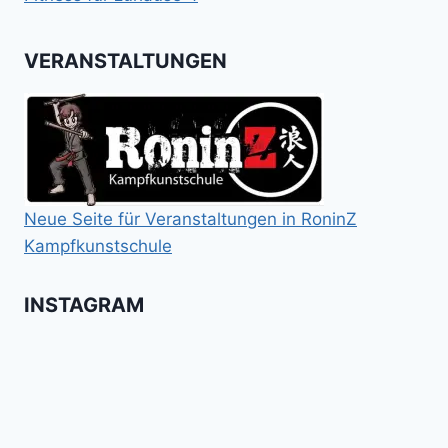
VERANSTALTUNGEN
Neue Seite für Veranstaltungen in RoninZ
Kampfkunstschule
INSTAGRAM
Booster
Shin
No
für
Gi
Retreat
das
Tai
-
Kalitraining.
ichi
No