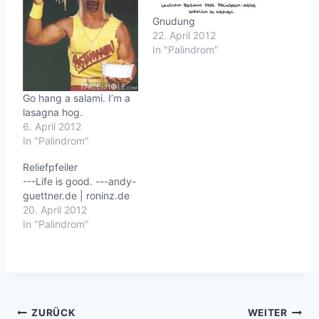
Gnudung
22. April 2012
In "Palindrom"
Go hang a salami. I’m a
lasagna hog.
6. April 2012
In "Palindrom"
Reliefpfeiler
---Life is good. ---andy-
guettner.de | roninz.de
20. April 2012
In "Palindrom"
Beitragsnavigation
ZURÜCK
WEITER