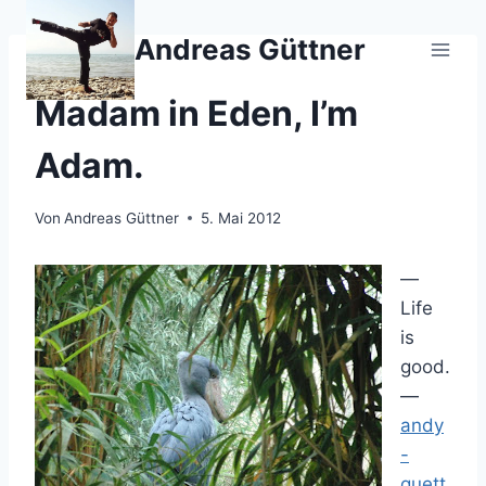
Zum
Inhalt
Andreas Güttner
springen
PALINDROM
Madam in Eden, I’m
Adam.
Von
Andreas Güttner
5. Mai 2012
—
Life
is
good.
—
andy
-
guett