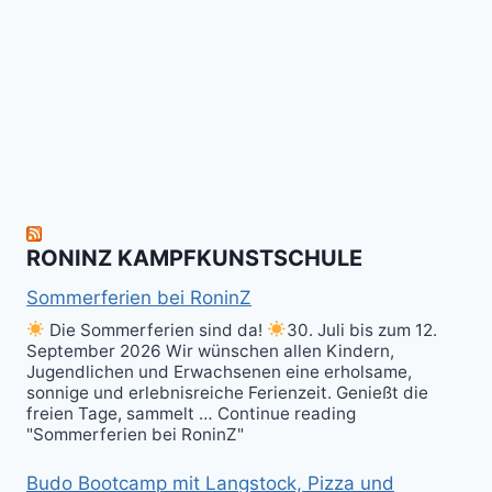
Wir
Surrender!
gratulieren
It's
Schneekunst
Stick
allen
Fun
&
herzlich
to
Shield
zum
hit
Sparring
nächsten
the
ist
Level
Ball(s)!
Fun!
im
Kali
RONINZ KAMPFKUNSTSCHULE
Kuntao!
Sommerferien bei RoninZ
Die Sommerferien sind da!
30. Juli bis zum 12.
September 2026 Wir wünschen allen Kindern,
Jugendlichen und Erwachsenen eine erholsame,
sonnige und erlebnisreiche Ferienzeit. Genießt die
freien Tage, sammelt … Continue reading
"Sommerferien bei RoninZ"
Budo Bootcamp mit Langstock, Pizza und