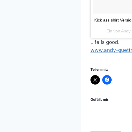
Kick ass shirt Versio
Ein von Andy
Life is good.
www.andy-guettn
Teilen mit:
Gefällt mir: