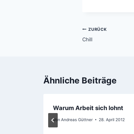
Beitragsnavi
ZURÜCK
Chill
Ähnliche Beiträge
let’s
Warum Arbeit sich lohnt
Von
Andreas Güttner
28. April 2012
pril 2016