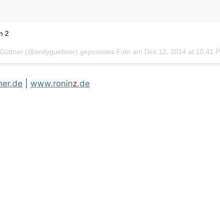
n 2
 Güttner (@andyguettner) gepostetes Foto am
Dez 12, 2014 at 10:41 
er.de
|
www.ronin
z
.de