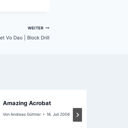
WEITER
et Vo Dao | Block Drill
Amazing Acrobat
Schläg
Von
Andreas Güttner
18. Juli 2006
Von
Andrea