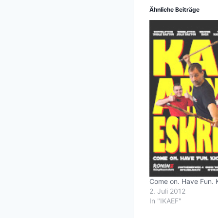
Ähnliche Beiträge
Come on. Have Fun. K
2. Juli 2012
In "IKAEF"