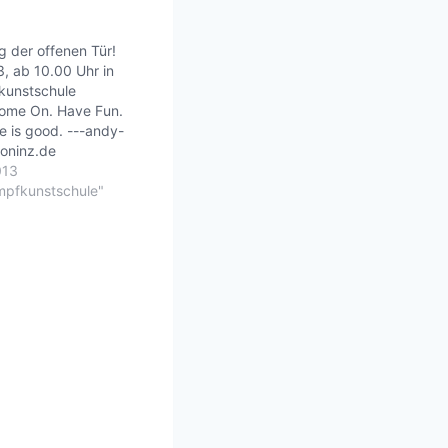
 der offenen Tür!
, ab 10.00 Uhr in
kunstschule
Come On. Have Fun.
fe is good. ---andy-
roninz.de
013
mpfkunstschule"