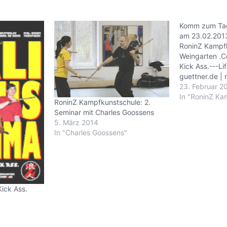
Komm zum Tag
am 23.02.2013
RoninZ Kampf
Weingarten .
Kick Ass.---Li
guettner.de | 
23. Februar 2
In "RoninZ Ka
RoninZ Kampfkunstschule: 2.
Seminar mit Charles Goossens
5. März 2014
In "Charles Goossens"
ick Ass.