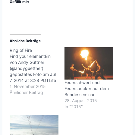
Gefällt mir:
Ähnliche Beiträge
Ring of Fire
Find your elementEin
von Andy Güttner
(@andyguettner)
gepostetes Foto am Jul
7, 2014 at 3:28 PDTLife
Feuerschwert und
is good. www.andy-
1. November 2015
Feuerspucker auf dem
guettner.de |
Ähnlicher Beitrag
Bundesseminar
www.roninz.de
28. August 2015
In "2015"