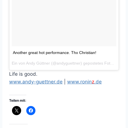
Another great hot performance. Thx Christian!
Ein von Andy Güttner (@andyguettner) gepostetes Foto am
Jul
Life is good.
www.andy-guettner.de
|
www.ronin
z
.de
Teilen mit: