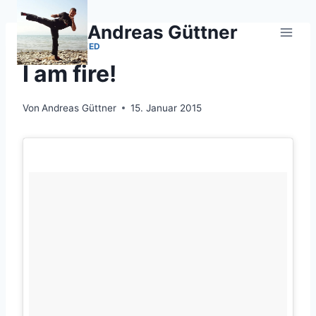
Zum
Inhalt
Andreas Güttner
springen
UNCATEGORIZED
I am fire!
Von
Andreas Güttner
15. Januar 2015