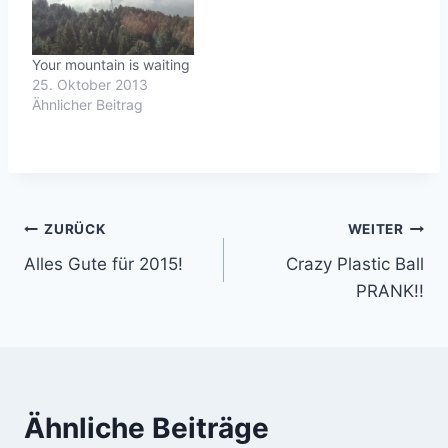
Your mountain is waiting
25. Oktober 2013
Ähnlicher Beitrag
Beitragsnavigation
ZURÜCK
WEITER
Alles Gute für 2015!
Crazy Plastic Ball
PRANK!!
Ähnliche Beiträge