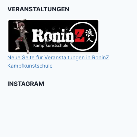
VERANSTALTUNGEN
Neue Seite für Veranstaltungen in RoninZ
Kampfkunstschule
INSTAGRAM
Booster
Shin
No
für
Gi
Retreat
das
Tai
-
Kalitraining.
ichi
No
Wir
Surrender!
gratulieren
It's
Schneekunst
Stick