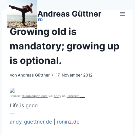
Zum
Inhalt
Andreas Güttner
springen
UNCATEGORIZED
Growing old is
mandatory; growing up
is optional.
Von
Andreas Güttner
17. November 2012
Source:
stumbleupon.com
via
Andy
on
Pinterest
—
Life is good.
—
andy-guettner.de
|
ronin
z
.de