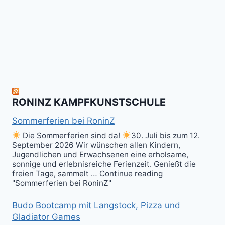
allen
Fun
&
herzlich
to
Shield
zum
hit
Sparring
nächsten
the
ist
Level
Ball(s)!
Fun!
im
Kali
RONINZ KAMPFKUNSTSCHULE
Kuntao!
Sommerferien bei RoninZ
Die Sommerferien sind da!
30. Juli bis zum 12.
September 2026 Wir wünschen allen Kindern,
Jugendlichen und Erwachsenen eine erholsame,
sonnige und erlebnisreiche Ferienzeit. Genießt die
freien Tage, sammelt … Continue reading
"Sommerferien bei RoninZ"
Budo Bootcamp mit Langstock, Pizza und
Gladiator Games