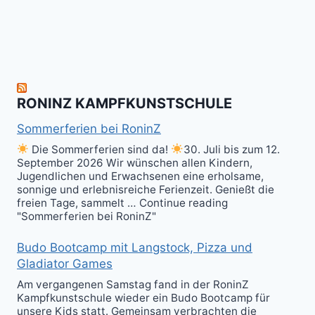
zum
hit
Sparring
nächsten
the
ist
Level
Ball(s)!
Fun!
im
Kali
RONINZ KAMPFKUNSTSCHULE
Kuntao!
Sommerferien bei RoninZ
Die Sommerferien sind da!
30. Juli bis zum 12.
September 2026 Wir wünschen allen Kindern,
Jugendlichen und Erwachsenen eine erholsame,
sonnige und erlebnisreiche Ferienzeit. Genießt die
freien Tage, sammelt … Continue reading
"Sommerferien bei RoninZ"
Budo Bootcamp mit Langstock, Pizza und
Gladiator Games
Am vergangenen Samstag fand in der RoninZ
Kampfkunstschule wieder ein Budo Bootcamp für
unsere Kids statt. Gemeinsam verbrachten die