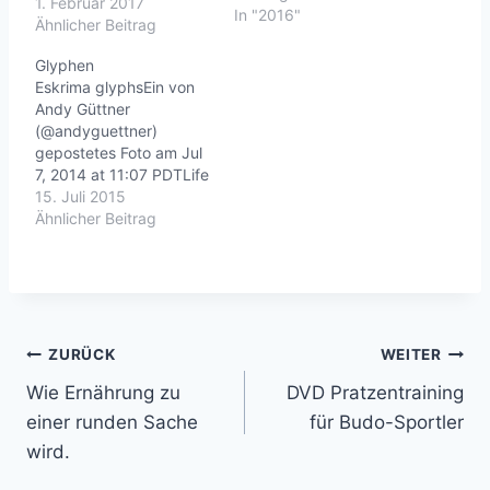
Okt 2016 um 3:16
1. Februar 2017
In "2016"
UhrLife is good.
Ähnlicher Beitrag
www.andy-guettner.de |
Glyphen
www.roninz.de
Eskrima glyphsEin von
Andy Güttner
(@andyguettner)
gepostetes Foto am Jul
7, 2014 at 11:07 PDTLife
is good. www.andy-
15. Juli 2015
guettner.de |
Ähnlicher Beitrag
www.roninz.de
Beitragsnavigation
ZURÜCK
WEITER
Wie Ernährung zu
DVD Pratzentraining
einer runden Sache
für Budo-Sportler
wird.