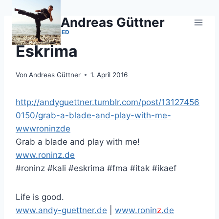
Zum
Inhalt
Andreas Güttner
springen
UNCATEGORIZED
Eskrima
Von
Andreas Güttner
1. April 2016
http://andyguettner.tumblr.com/post/13127456
0150/grab-a-blade-and-play-with-me-
wwwroninzde
Grab a blade and play with me!
www.roninz.de
#roninz #kali #eskrima #fma #itak #ikaef
Life is good.
www.andy-guettner.de
|
www.ronin
z
.de