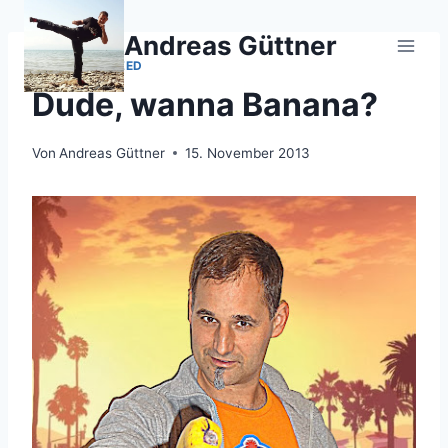
Zum
Inhalt
Andreas Güttner
springen
UNCATEGORIZED
Dude, wanna Banana?
Von
Andreas Güttner
15. November 2013