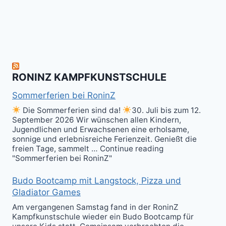
herzlich
to
Shield
zum
hit
Sparring
nächsten
the
ist
Level
Ball(s)!
Fun!
im
Kali
RONINZ KAMPFKUNSTSCHULE
Kuntao!
Sommerferien bei RoninZ
Die Sommerferien sind da!
30. Juli bis zum 12.
September 2026 Wir wünschen allen Kindern,
Jugendlichen und Erwachsenen eine erholsame,
sonnige und erlebnisreiche Ferienzeit. Genießt die
freien Tage, sammelt … Continue reading
"Sommerferien bei RoninZ"
Budo Bootcamp mit Langstock, Pizza und
Gladiator Games
Am vergangenen Samstag fand in der RoninZ
Kampfkunstschule wieder ein Budo Bootcamp für