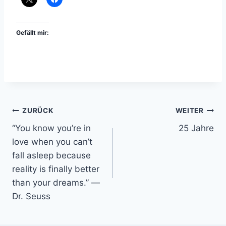
Gefällt mir:
Beitragsnavigation
ZURÜCK
WEITER
“You know you’re in
25 Jahre
love when you can’t
fall asleep because
reality is finally better
than your dreams.” ―
Dr. Seuss